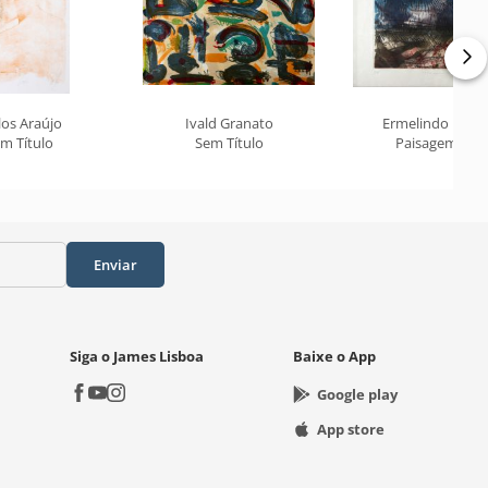
los Araújo
Ivald Granato
Ermelindo Nard
m Título
Sem Título
Paisagem 211
Enviar
Siga o James Lisboa
Baixe o App
Google play
App store