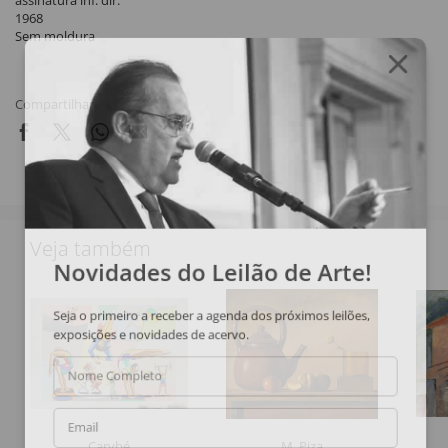
assinatura inf. dir.
1968
Sem moldura
Compartilhar
Veja também
Novidades do Leilão de Arte!
Seja o primeiro a receber a agenda dos próximos leilões,
exposições e novidades de acervo.
Nome Completo
Email
Carybé
M. Piza