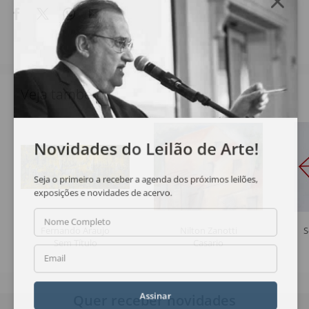
Veja também
Novidades do Leilão de Arte!
Seja o primeiro a receber a agenda dos próximos leilões,
exposições e novidades de acervo.
Nome Completo
Fernando Araujo
Nilton Zanotti
S
Sem Título
Casario
Email
Quer receber novidades
Assinar