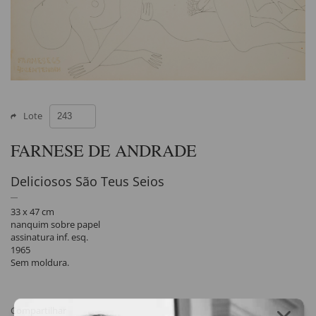
Lote
FARNESE DE ANDRADE
Deliciosos São Teus Seios
33 x 47 cm
nanquim sobre papel
assinatura inf. esq.
1965
Sem moldura.
Compartilhar