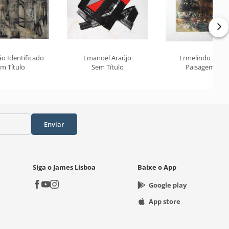
o Identificado
Emanoel Araújo
Ermelindo Nard
m Título
Sem Título
Paisagem 184
Enviar
Siga o James Lisboa
Baixe o App
Google play
App store