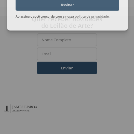
Assinar
Quer receber novidades
Ao assinar, você concorda com a nossa
política de privacidade
.
do Leilão de Arte?
Nome Completo
Email
Enviar