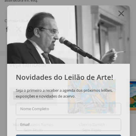
assinatura inf. esq.
Compartilhar
Veja também
Novidades do Leilão de Arte!
Seja o primeiro a receber a agenda dos próximos leilões,
exposições e novidades de acervo.
Nome Completo
Marilda Passos Ramos
Uberto Zamith
Email
Sem Título
Sem Título