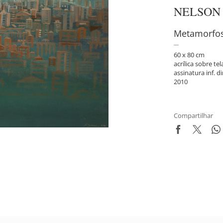
NELSON
Metamorfos
60 x 80 cm
acrílica sobre tel
assinatura inf. di
2010
Compartilhar