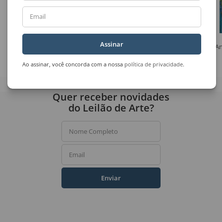
Email
Assinar
Marilda Passos Ramos
Ermelindo Nardin
An
Caminhos
Paisagem 211
Ao assinar, você concorda com a nossa
política de privacidade
.
Quer receber novidades
do Leilão de Arte?
Nome Completo
Email
Enviar