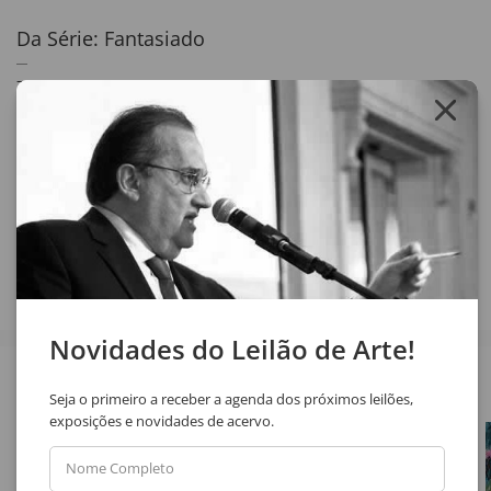
Da Série: Fantasiado
70 x 59 cm
óleo sobre madeira
assinatura inf. esq.
1991
Compartilhar
Novidades do Leilão de Arte!
Veja também
Seja o primeiro a receber a agenda dos próximos leilões,
exposições e novidades de acervo.
Nome Completo