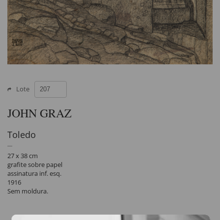
Lote
JOHN GRAZ
Toledo
27 x 38 cm
grafite sobre papel
assinatura inf. esq.
1916
Sem moldura.