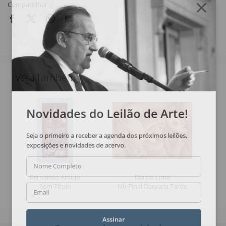
Compartilhar
Veja também
Novidades do Leilão de Arte!
Seja o primeiro a receber a agenda dos próximos leilões,
exposições e novidades de acervo.
Nome Completo
Fernando Araujo
Dárcio Lima
Sem Título
No Final Daquela Tarde
Email
Assinar