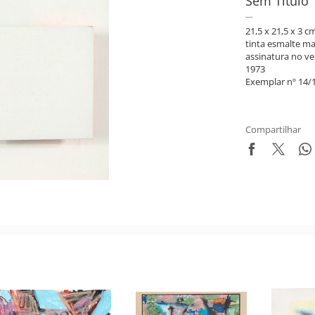
Sem Título
21,5 x 21,5 x 3 c
tinta esmalte m
assinatura no ve
1973
Exemplar nº 14/
Compartilhar