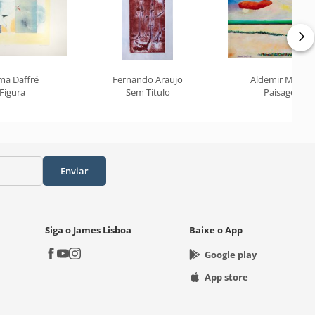
ma Daffré
Fernando Araujo
Aldemir Martin
Figura
Sem Título
Paisagem
Enviar
Siga o James Lisboa
Baixe o App
Google play
App store