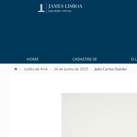
HOME
CADASTRE-SE
O 
Leilão de Arte
24 de Junho de 2025
João Carlos Galvão