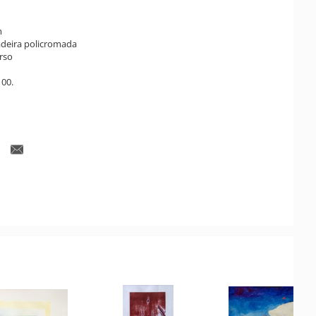
m
adeira policromada
rso
100.