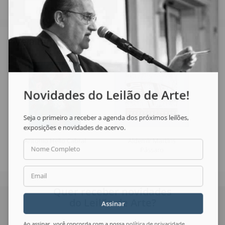
Veja também
Novidades do Leilão de Arte!
Seja o primeiro a receber a agenda dos próximos leilões,
exposições e novidades de acervo.
Antonio Helio Cabral
Aldemir Martins
Nome Completo
Vaso de Flor
Pássaro
Email
Quer receber novidades
do Leilão de Arte?
Assinar
Ao assinar, você concorda com a nossa
política de privacidade
.