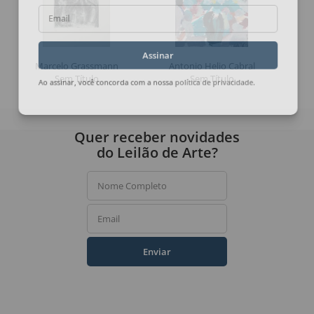
Email
Assinar
Marcelo Grassmann
Antonio Helio Cabral
Sem Título
Sem Título
Ao assinar, você concorda com a nossa
política de privacidade
.
Quer receber novidades
do Leilão de Arte?
Nome Completo
Email
Enviar