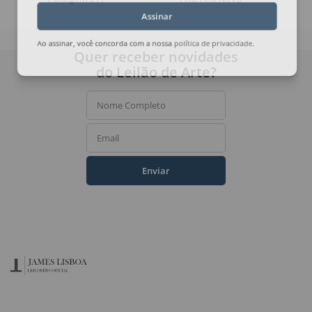
Assinar
Ao assinar, você concorda com a nossa
política de privacidade
.
Quer receber novidades
do Leilão de Arte?
Nome Completo
Email
Enviar