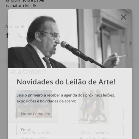
nanquim sobre papel
assinatura inf. dir.
Compartilhar
Veja também
Novidades do Leilão de Arte!
Seja o primeiro a receber a agenda dos próximos leilões,
exposições e novidades de acervo.
Nome Completo
Email
Ermelindo Nardin
Clóvis Graciano
Paisagem 211
Feliz Ano Novo