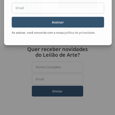
Email
Assinar
Antonio Helio Cabral
Isa Ardene
Sem Título
Sem Título
Ao assinar, você concorda com a nossa
política de privacidade
.
Quer receber novidades
do Leilão de Arte?
Nome Completo
Email
Enviar