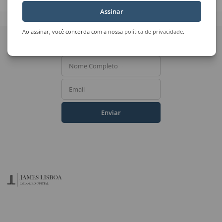
Assinar
Quer receber novidades
Ao assinar, você concorda com a nossa
política de privacidade
.
do Leilão de Arte?
Nome Completo
Email
Enviar