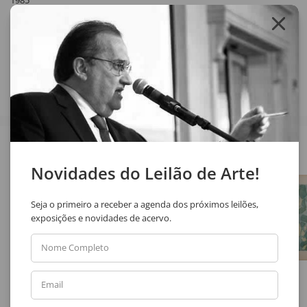
1985
Compartilhar
Veja também
Novidades do Leilão de Arte!
Seja o primeiro a receber a agenda dos próximos leilões,
exposições e novidades de acervo.
Nome Completo
Marilda Passos Ramos
Uberto Zamith
Email
Sem Título
Sem Título