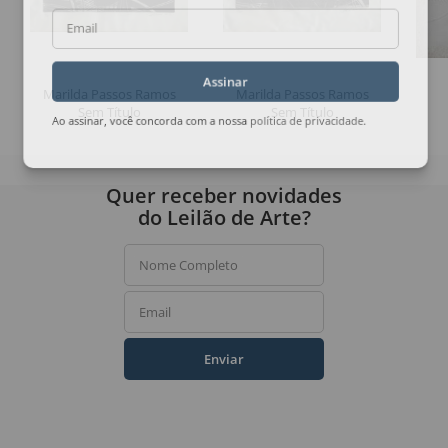
Email
Assinar
Marilda Passos Ramos
Marilda Passos Ramos
Sem Título
Sem Título
Ao assinar, você concorda com a nossa
política de privacidade
.
Quer receber novidades
do Leilão de Arte?
Nome Completo
Email
Enviar