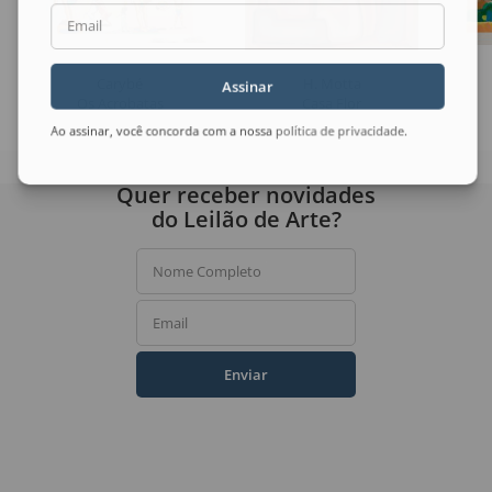
Email
Carybé
H. Motta
Assinar
Os Acrobatas
Casa Flor
Ao assinar, você concorda com a nossa
política de privacidade
.
Quer receber novidades
do Leilão de Arte?
Nome Completo
Email
Enviar