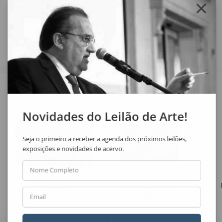
Compartilhar
Veja também
Novidades do Leilão de Arte!
Seja o primeiro a receber a agenda dos próximos leilões,
exposições e novidades de acervo.
Nome Completo
Dárcio Lima
Ermelindo Nardin
No Final Daquela Tarde
Paisagem 211
Email