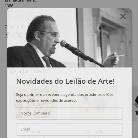
assinatura inferior
1986
Compartilhar
Veja também
Novidades do Leilão de Arte!
Seja o primeiro a receber a agenda dos próximos leilões,
exposições e novidades de acervo.
Nome Completo
Email
Carybé
Selma Daffré
Os Acrobatas
Figura