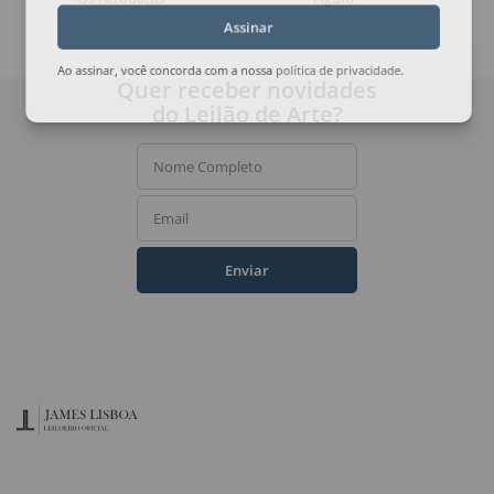
Assinar
Ao assinar, você concorda com a nossa
política de privacidade
.
Quer receber novidades
do Leilão de Arte?
Nome Completo
Email
Enviar