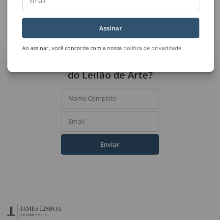
Email
H. Motta
Uberto Zamith
Casa Flor
Sem Título
Assinar
Ao assinar, você concorda com a nossa
política de privacidade
.
Quer receber novidades
do Leilão de Arte?
Nome Completo
Email
Enviar