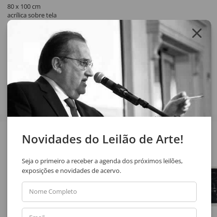
80 x 100 cm
acrílica sobre tela
assinatura inf. centro
1997
Compartilhar
Veja também
Novidades do Leilão de Arte!
Seja o primeiro a receber a agenda dos próximos leilões,
exposições e novidades de acervo.
Nome Completo