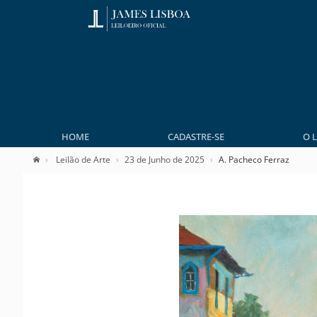
HOME
CADASTRE-SE
O 
Leilão de Arte
23 de Junho de 2025
A. Pacheco Ferraz