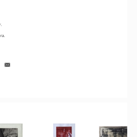
r.
ra.