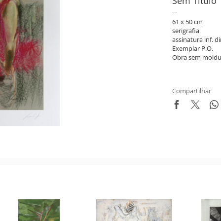
Sem Título
61 x 50 cm
serigrafia
assinatura inf. di
Exemplar P.O.
Obra sem moldu
Compartilhar