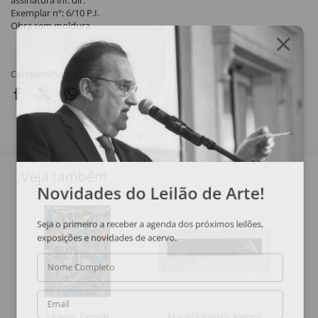
assinatura inf. dir.
Exemplar nº: 6/10 P.I.
Obra sem moldura.
Compartilhar
Veja também
Novidades do Leilão de Arte!
Seja o primeiro a receber a agenda dos próximos leilões,
exposições e novidades de acervo.
Nome Completo
Email
Uberto Zamith
Marilda Passos Ramos