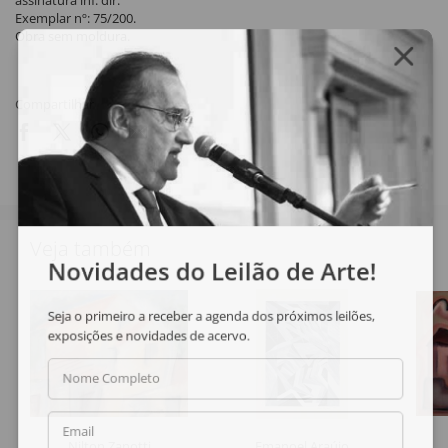
assinatura inf. dir.
Exemplar nº: 75/200.
Obra sem moldura.
Compartilhar
Veja também
Novidades do Leilão de Arte!
Seja o primeiro a receber a agenda dos próximos leilões,
exposições e novidades de acervo.
Nome Completo
Email
Nilton Zanotti
Emanoel Araújo