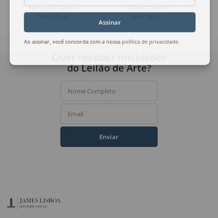
Fernando Araujo
Uberto Zamith
Sem Título
Sem Título
Assinar
Ao assinar, você concorda com a nossa
política de privacidade
.
Quer receber novidades
do Leilão de Arte?
Nome Completo
Email
Enviar