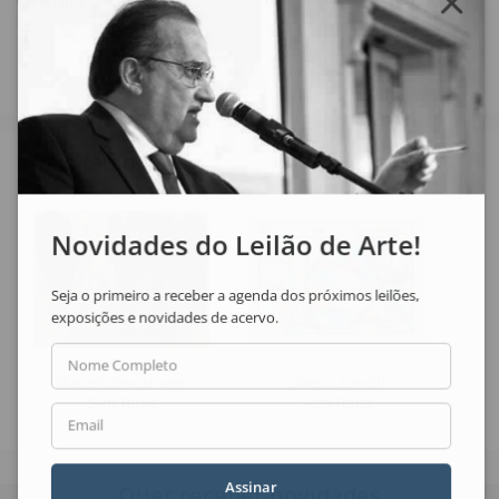
Compartilhar
Veja também
Novidades do Leilão de Arte!
Seja o primeiro a receber a agenda dos próximos leilões,
exposições e novidades de acervo.
Nome Completo
Marcelo Grassmann
Uberto Zamith
Sem Título
Sem Título
Email
Assinar
Quer receber novidades