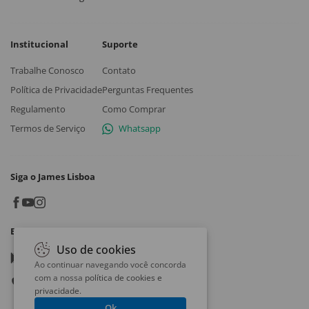
Institucional
Suporte
Trabalhe Conosco
Contato
Política de Privacidade
Perguntas Frequentes
Regulamento
Como Comprar
Termos de Serviço
Whatsapp
Siga o James Lisboa
Baixe o App
Uso de cookies
Google play
Ao continuar navegando você concorda
com a nossa
política de cookies e
App store
privacidade
.
Ok