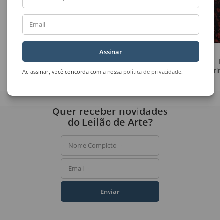
Email
Assinar
Marcelo Grassmann
Fernando Araujo
Sem Título
Sem Título
A Pri
Ao assinar, você concorda com a nossa
política de privacidade
.
Quer receber novidades
do Leilão de Arte?
Nome Completo
Email
Enviar