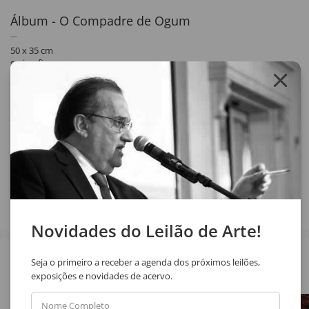
Álbum - O Compadre de Ogum
50 x 35 cm
serigrafia
assinado
Contém 30 serigrafias.
Exemplar gravuras nº: 176/200.
Obra sem moldura.
Compartilhar
Novidades do Leilão de Arte!
Veja também
Seja o primeiro a receber a agenda dos próximos leilões,
exposições e novidades de acervo.
Nome Completo