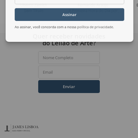
Uberto Zamith
Fernando Araujo
Sem Título
A Primeira Hora do Dia por Jacob
Assinar
Ao assinar, você concorda com a nossa
política de privacidade
.
Quer receber novidades
do Leilão de Arte?
Nome Completo
Email
Enviar