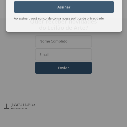
Assinar
Quer receber novidades
Ao assinar, você concorda com a nossa
política de privacidade
.
do Leilão de Arte?
Nome Completo
Email
Enviar