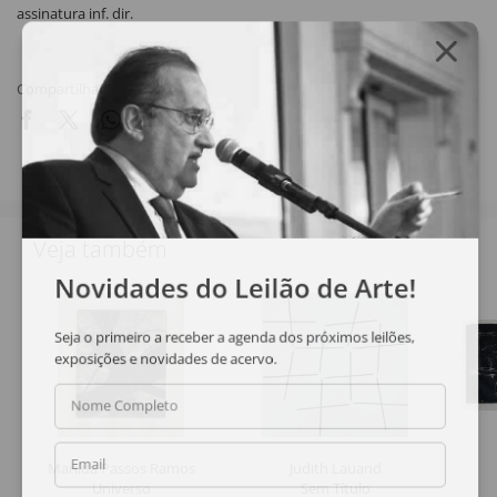
assinatura inf. dir.
Compartilhar
Veja também
Novidades do Leilão de Arte!
Seja o primeiro a receber a agenda dos próximos leilões,
exposições e novidades de acervo.
Nome Completo
Email
Marilda Passos Ramos
Judith Lauand
Universo
Sem Título