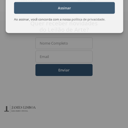
Assinar
Ao assinar, você concorda com a nossa
política de privacidade
.
Quer receber novidades
do Leilão de Arte?
Nome Completo
Email
Enviar