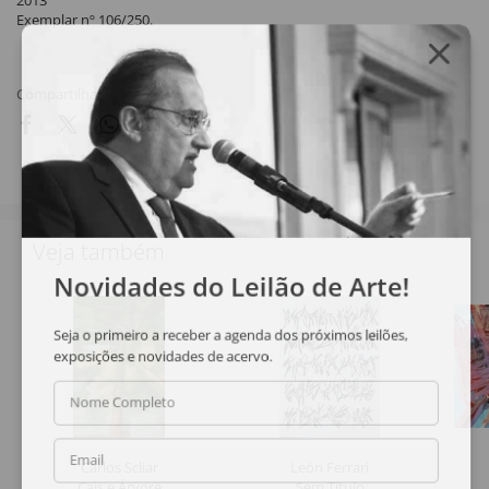
2013
Exemplar nº 106/250.
Compartilhar
Veja também
Novidades do Leilão de Arte!
Seja o primeiro a receber a agenda dos próximos leilões,
exposições e novidades de acervo.
Nome Completo
Email
Carlos Scliar
León Ferrari
Cais e Árvore
Sem Título