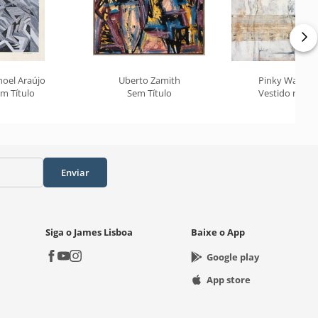
oel Araújo
Uberto Zamith
Pinky Wainer
m Título
Sem Título
Vestido nº 24
Enviar
Siga o James Lisboa
Baixe o App
Google play
App store