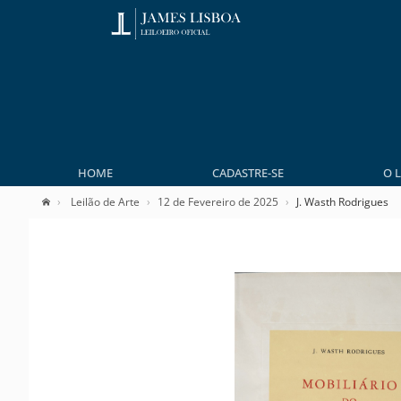
HOME
CADASTRE-SE
O 
Leilão de Arte
12 de Fevereiro de 2025
J. Wasth Rodrigues