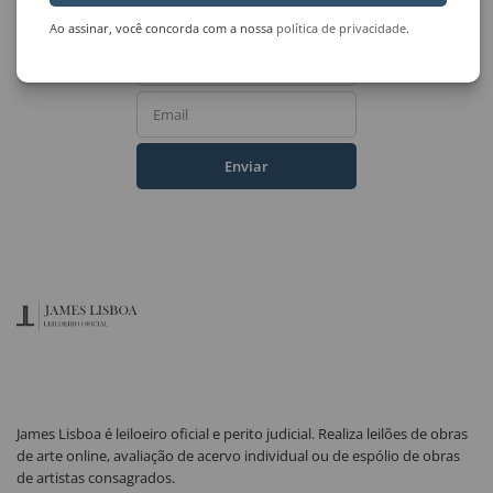
do Leilão de Arte?
Ao assinar, você concorda com a nossa
política de privacidade
.
Nome Completo
Email
Enviar
James Lisboa é leiloeiro oficial e perito judicial. Realiza leilões de obras
de arte online, avaliação de acervo individual ou de espólio de obras
de artistas consagrados.