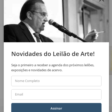
Veja também
Novidades do Leilão de Arte!
Seja o primeiro a receber a agenda dos próximos leilões,
exposições e novidades de acervo.
Nome Completo
Fernando Araujo
Carybé
Sem Título
Os Acrobatas
Email
Quer receber novidades
Assinar