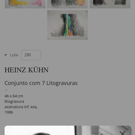
Lote
HEINZ KÜHN
Conjunto com 7 Litogravuras
46 x 64 cm
litogravura
assinatura inf. esq.
1986
Compartilhar