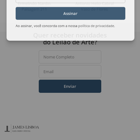
Ermelindo Nardin
Antonio Helio Cabral
Paisagem 211
Vaso de Flores
Assinar
Ao assinar, você concorda com a nossa
política de privacidade
.
Quer receber novidades
do Leilão de Arte?
Nome Completo
Email
Enviar