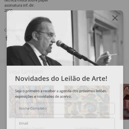
técnica mista sobre papel
assinatura inf. dir.
2000
Compartilhar
Veja também
Novidades do Leilão de Arte!
Seja o primeiro a receber a agenda dos próximos leilões,
exposições e novidades de acervo.
Nome Completo
Email
Uberto Zamith
Ivald Granato