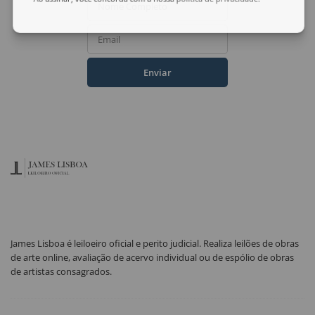
Ao assinar, você concorda com a nossa
política de privacidade
.
Nome Completo
Email
Enviar
James Lisboa é leiloeiro oficial e perito judicial. Realiza leilões de obras
de arte online, avaliação de acervo individual ou de espólio de obras
de artistas consagrados.