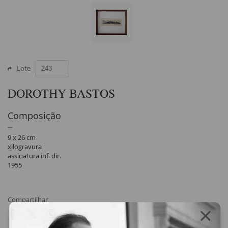
Lote
DOROTHY BASTOS
Composição
9 x 26 cm
xilogravura
assinatura inf. dir.
1955
Compartilhar