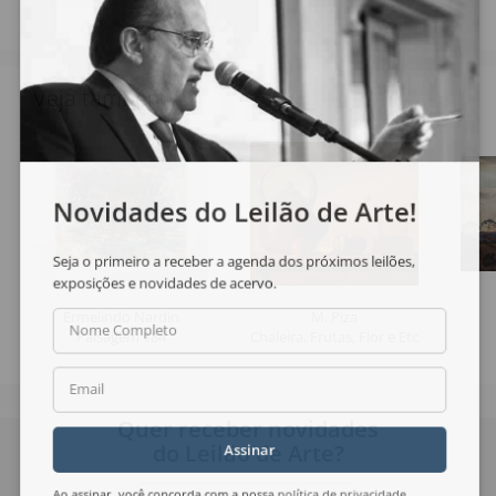
Veja também
Novidades do Leilão de Arte!
Seja o primeiro a receber a agenda dos próximos leilões,
exposições e novidades de acervo.
Ermelindo Nardin
M. Piza
Nome Completo
Paisagem 184
Chaleira, Frutas, Flor e Etc
Email
Quer receber novidades
do Leilão de Arte?
Assinar