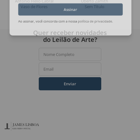
Antonio Helio Cabral
Uberto Zamith
Vaso de Flores
Sem Título
Assinar
Ao assinar, você concorda com a nossa
política de privacidade
.
Quer receber novidades
do Leilão de Arte?
Nome Completo
Email
Enviar