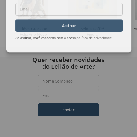
Email
Assinar
Clóvis Graciano
Selma Daffré
M
Feliz Ano Novo
Figura
Ao assinar, você concorda com a nossa
política de privacidade
.
Quer receber novidades
do Leilão de Arte?
Nome Completo
Email
Enviar