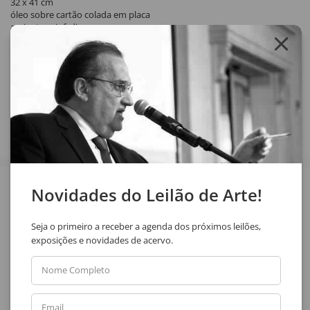
32 x 41 cm
óleo sobre cartão colada em placa
assinatura inf. dir.
1956
Compartilhar
Veja também
Novidades do Leilão de Arte!
Seja o primeiro a receber a agenda dos próximos leilões,
exposições e novidades de acervo.
Nome Completo
Email