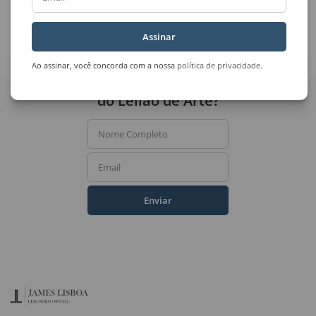
H. Motta
Uberto Zamith
Casa Flor
Sem Título
Assinar
Ao assinar, você concorda com a nossa
política de privacidade
.
Quer receber novidades
do Leilão de Arte?
Nome Completo
Email
Enviar