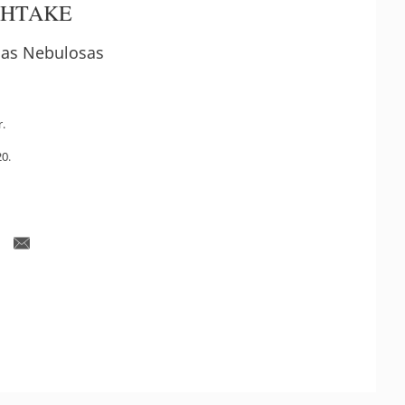
OHTAKE
das Nebulosas
r.
0.