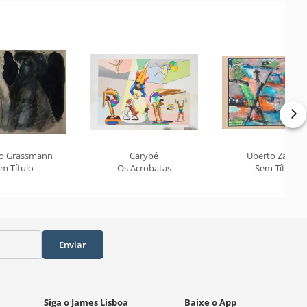
o Grassmann
Carybé
Uberto Zamith
m Título
Os Acrobatas
Sem Título
Enviar
Siga o James Lisboa
Baixe o App