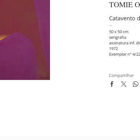
TOMIE 
Catavento 
50 x 50 cm
serigrafia
assinatura inf. di
1972
Exemplar nº 4/22
Compartilhar