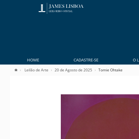
HOME
CADASTRE-SE
O 
Leilão de Arte
20 de Agosto de 2025
Tomie Ohtake