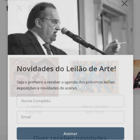
Veja também
Novidades do Leilão de Arte!
Seja o primeiro a receber a agenda dos próximos leilões,
exposições e novidades de acervo.
Nome Completo
H. Motta
Uberto Zamith
Casa Flor
Sem Título
Email
Assinar
Quer receber novidades