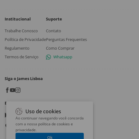
Institucional
Suporte
Trabalhe Conosco
Contato
Política de Privacidade
Perguntas Frequentes
Regulamento
Como Comprar
Termos de Serviço
Whatsapp
Siga o James Lisboa
Baixe o App
Uso de cookies
Google play
Ao continuar navegando você concorda
com a nossa
política de cookies e
App store
privacidade
.
Ok