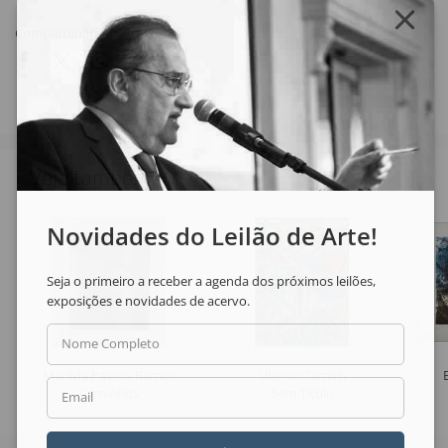
Compartilhar
Veja também
Novidades do Leilão de Arte!
Seja o primeiro a receber a agenda dos próximos leilões,
exposições e novidades de acervo.
Nome Completo
Marilda Passos Ramos
Uberto Zamith
Caminhos
Sem Título
Email