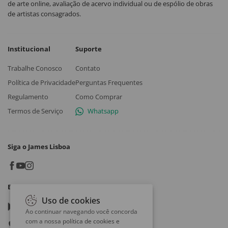
de arte online, avaliação de acervo individual ou de espólio de obras
de artistas consagrados.
Institucional
Suporte
Trabalhe Conosco
Contato
Política de Privacidade
Perguntas Frequentes
Regulamento
Como Comprar
Termos de Serviço
Whatsapp
Siga o James Lisboa
Baixe o App
Uso de cookies
Google play
Ao continuar navegando você concorda
com a nossa
política de cookies e
App store