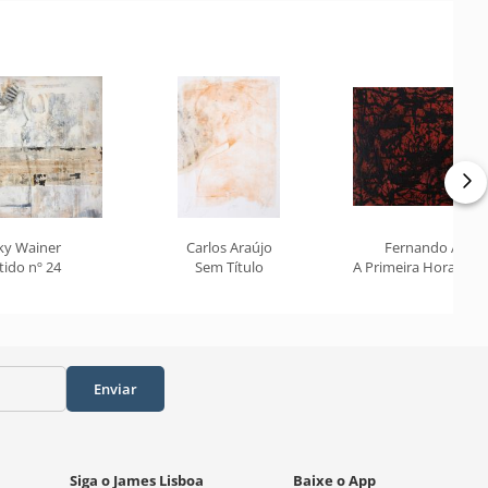
ky Wainer
Carlos Araújo
Fernando Arauj
tido nº 24
Sem Título
A Primeira Hora do D
Enviar
Siga o James Lisboa
Baixe o App