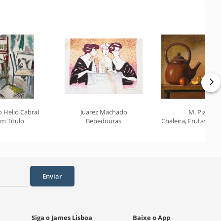
 Helio Cabral
Juarez Machado
M. Piza
m Título
Bebedouras
Chaleira, Frutas, Flor
Enviar
Siga o James Lisboa
Baixe o App