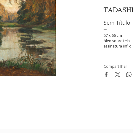
TADASH
Sem Título
57 x 66 cm
óleo sobre tela
assinatura inf. di
Compartilhar