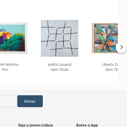
mir Martins
Judith Lauand
Uberto Zamith
Flor
Sem Título
Sem Título
Enviar
Siga o James Lisboa
Baixe o App