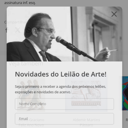
assinatura inf. esq.
Compartilhar
Veja também
Novidades do Leilão de Arte!
Seja o primeiro a receber a agenda dos próximos leilões,
exposições e novidades de acervo.
Nome Completo
Clóvis Graciano
Aldemir Martins
R
Email
Feliz Ano Novo
Pássaro