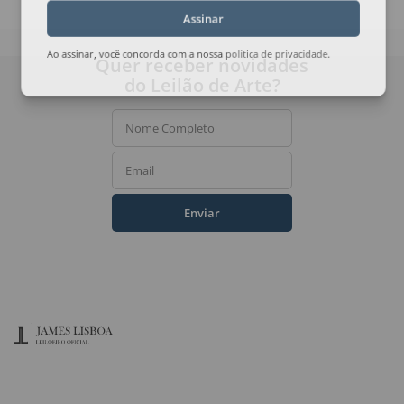
Assinar
Quer receber novidades
Ao assinar, você concorda com a nossa
política de privacidade
.
do Leilão de Arte?
Nome Completo
Email
Enviar