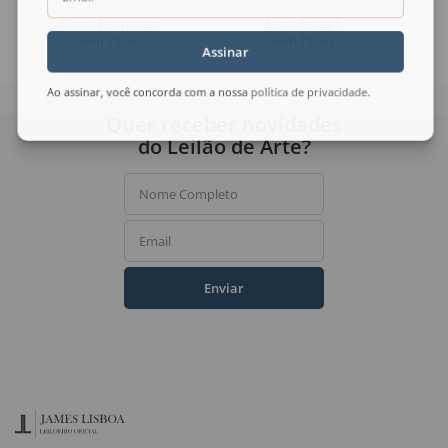
Fulvio Pennacchi
León Ferrari
Sem Título
Sem Título
Assinar
Ao assinar, você concorda com a nossa
política de privacidade
.
Quer receber novidades
do Leilão de Arte?
Nome Completo
Email
Enviar