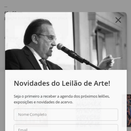
65 x 50 cm
guache sobre papel colado em placa
Compartilhar
Veja também
Novidades do Leilão de Arte!
Seja o primeiro a receber a agenda dos próximos leilões,
exposições e novidades de acervo.
Nome Completo
Email