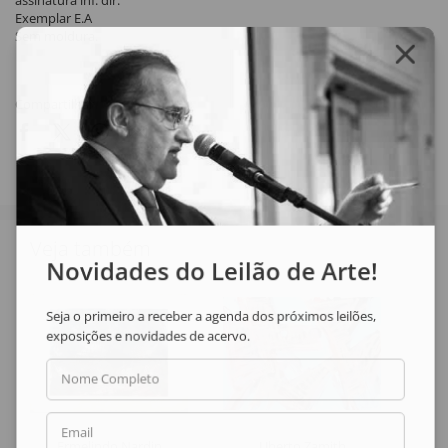
assinatura inf. dir.
Exemplar E.A
Sem moldura.
Compartilhar
Veja também
Novidades do Leilão de Arte!
Seja o primeiro a receber a agenda dos próximos leilões,
exposições e novidades de acervo.
Nome Completo
Email
Ermelindo Nardin
Uberto Zamith