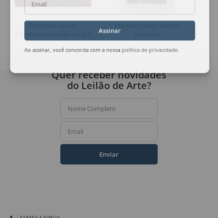
Email
Fernando Araujo
Marilda Passos Ramos
Assinar
A Primeira Hora do Dia por Jacob
Universo
Ao assinar, você concorda com a nossa
política de privacidade
.
Quer receber novidades
do Leilão de Arte?
Nome Completo
Email
Enviar