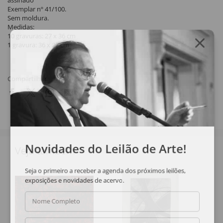
assinado
Exemplar nº 41/100.
Sem moldura.
Medidas:
10 gravuras: 27 x 36 cm
1 gravura: 36 x 27 cm
Compartilhar
Novidades do Leilão de Arte!
Veja também
Seja o primeiro a receber a agenda dos próximos leilões,
exposições e novidades de acervo.
Nome Completo