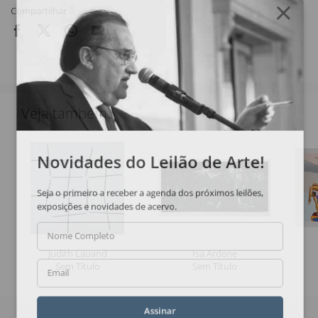
Compartilhar
Veja também
Novidades do Leilão de Arte!
Seja o primeiro a receber a agenda dos próximos leilões,
exposições e novidades de acervo.
Nome Completo
Judith Lauand
Isa Ardene
Sem Título
Sem Título
Email
Assinar