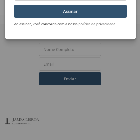
No Final Daquela Tarde
Sem Título
Assinar
Ao assinar, você concorda com a nossa
política de privacidade
.
Quer receber novidades
do Leilão de Arte?
Nome Completo
Email
Enviar