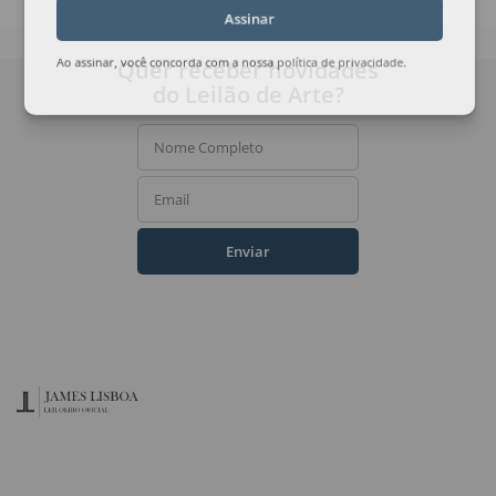
Assinar
Quer receber novidades
Ao assinar, você concorda com a nossa
política de privacidade
.
do Leilão de Arte?
Nome Completo
Email
Enviar