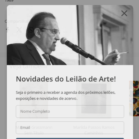
1989
Compartilhar
Veja também
Novidades do Leilão de Arte!
Seja o primeiro a receber a agenda dos próximos leilões,
exposições e novidades de acervo.
Nome Completo
Marcelo Grassmann
Marilda Passos Ramos
Email
Sem Título
Caminhos